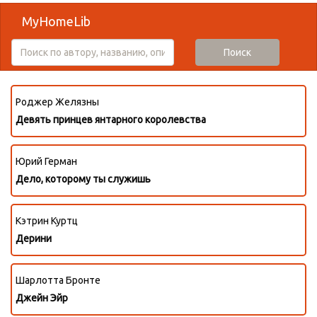
MyHomeLib
Поиск
Роджер Желязны
Девять принцев янтарного королевства
Юрий Герман
Дело, которому ты служишь
Кэтрин Куртц
Дерини
Шарлотта Бронте
Джейн Эйр